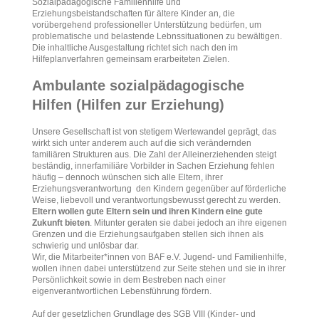
Sozialpädagogische Familienhilfe und
Erziehungsbeistandschaften für ältere Kinder an, die
vorübergehend professioneller Unterstützung bedürfen, um
problematische und belastende Lebnssituationen zu bewältigen.
Die inhaltliche Ausgestaltung richtet sich nach den im
Hilfeplanverfahren gemeinsam erarbeiteten Zielen.
Ambulante sozialpädagogische
Hilfen (Hilfen zur Erziehung)
Unsere Gesellschaft ist von stetigem Wertewandel geprägt, das
wirkt sich unter anderem auch auf die sich verändernden
familiären Strukturen aus. Die Zahl der Alleinerziehenden steigt
beständig, innerfamiliäre Vorbilder in Sachen Erziehung fehlen
häufig – dennoch wünschen sich alle Eltern, ihrer
Erziehungsverantwortung den Kindern gegenüber auf förderliche
Weise, liebevoll und verantwortungsbewusst gerecht zu werden.
Eltern wollen gute Eltern sein und ihren Kindern eine gute
Zukunft bieten
. Mitunter geraten sie dabei jedoch an ihre eigenen
Grenzen und die Erziehungsaufgaben stellen sich ihnen als
schwierig und unlösbar dar.
Wir, die Mitarbeiter*innen von BAF e.V. Jugend- und Familienhilfe,
wollen ihnen dabei unterstützend zur Seite stehen und sie in ihrer
Persönlichkeit sowie in dem Bestreben nach einer
eigenverantwortlichen Lebensführung fördern.
Auf der gesetzlichen Grundlage des SGB VIII (Kinder- und