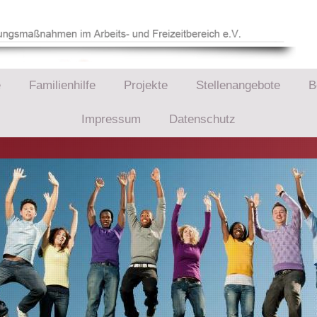
e
Familienhilfe
Projekte
Stellenangebote
B
Impressum
Datenschutz