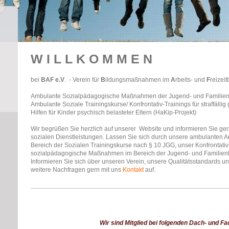
W I L L K O M M E N
bei
BAF e.V
. - Verein für
B
ildungsmaßnahmen im
A
rbeits- und
F
reizeit
Ambulante Sozialpädagogische Maßnahmen der Jugend- und Familienhil
Ambulante Soziale Trainingskurse/ Konfrontativ-Trainings für straffäl
Hilfen für Kinder psychisch belasteter Eltern (HaKip-Projekt)
Wir begrüßen Sie herzlich auf unserer Website und informieren Sie gern
sozialen Dienstleistungen. Lassen Sie sich durch unsere ambulanten 
Bereich der Sozialen Trainingskurse nach § 10 JGG, unser Konfrontativ
sozialpädagogische Maßnahmen im Bereich der Jugend- und Familienhil
Informieren Sie sich über unseren Verein, unsere Qualitätsstandards 
weitere Nachfragen gern mit uns
Kontakt
auf.
Wir sind Mitglied bei folgenden Dach- und 