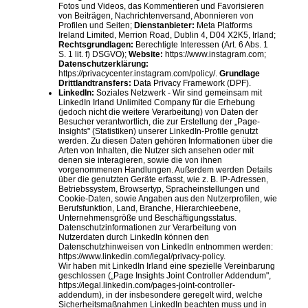
Fotos und Videos, das Kommentieren und Favorisieren
von Beiträgen, Nachrichtenversand, Abonnieren von
Profilen und Seiten;
Dienstanbieter:
Meta Platforms
Ireland Limited, Merrion Road, Dublin 4, D04 X2K5, Irland;
Rechtsgrundlagen:
Berechtigte Interessen (Art. 6 Abs. 1
S. 1 lit. f) DSGVO);
Website:
https://www.instagram.com;
Datenschutzerklärung:
https://privacycenter.instagram.com/policy/.
Grundlage
Drittlandtransfers:
Data Privacy Framework (DPF).
LinkedIn:
Soziales Netzwerk - Wir sind gemeinsam mit
LinkedIn Irland Unlimited Company für die Erhebung
(jedoch nicht die weitere Verarbeitung) von Daten der
Besucher verantwortlich, die zur Erstellung der „Page-
Insights" (Statistiken) unserer LinkedIn-Profile genutzt
werden. Zu diesen Daten gehören Informationen über die
Arten von Inhalten, die Nutzer sich ansehen oder mit
denen sie interagieren, sowie die von ihnen
vorgenommenen Handlungen. Außerdem werden Details
über die genutzten Geräte erfasst, wie z. B. IP-Adressen,
Betriebssystem, Browsertyp, Spracheinstellungen und
Cookie-Daten, sowie Angaben aus den Nutzerprofilen, wie
Berufsfunktion, Land, Branche, Hierarchieebene,
Unternehmensgröße und Beschäftigungsstatus.
Datenschutzinformationen zur Verarbeitung von
Nutzerdaten durch LinkedIn können den
Datenschutzhinweisen von LinkedIn entnommen werden:
https://www.linkedin.com/legal/privacy-policy.
Wir haben mit LinkedIn Irland eine spezielle Vereinbarung
geschlossen („Page Insights Joint Controller Addendum",
https://legal.linkedin.com/pages-joint-controller-
addendum), in der insbesondere geregelt wird, welche
Sicherheitsmaßnahmen LinkedIn beachten muss und in