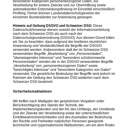
besonderer Kategorien personenbezogener Daten, zur
Verarbeitung für andere Zwecke und zur Übermittlung sowie
automatisierten Entscheidungsfindung im Einzelfall einschließlich
Profiling. Ferner können Landesdatenschutzgesetze der
einzelnen Bundesländer zur Anwendung gelangen.
Hinweis auf Geltung DSGVO und Schweizer DSG:
Diese
Datenschutzhinweise dienen sowohl der Informationserteilung
nach dem Schweizer DSG als auch nach der
Datenschutzgrundverordnung (DSGVO). Aus diesem Grund bitten
wir Sie zu beachten, dass aufgrund der breiteren räumlichen
Anwendung und Verständlichkeit die Begriffe der DSGVO
verwendet werden. Insbesondere statt der im Schweizer DSG
verwendeten Begriffe „Bearbeitung" von „Personendaten",
"überwiegendes Interesse" und "besonders schützenswerte
Personendaten" werden die in der DSGVO verwendeten Begriffe
„Verarbeitung" von „personenbezogenen Daten" sowie
"berechtigtes Interesse" und "besondere Kategorien von Daten"
verwendet. Die gesetzliche Bedeutung der Begriffe wird jedoch im
Rahmen der Geltung des Schweizer DSG weiterhin nach dem
Schweizer DSG bestimmt.
Sicherheitsmaßnahmen
Wir treffen nach Maßgabe der gesetzlichen Vorgaben unter
Berücksichtigung des Stands der Technik, der
Implementierungskosten und der Art, des Umfangs, der Umstände
und der Zwecke der Verarbeitung sowie der unterschiedlichen
Eintrittswahrscheinlichkeiten und des Ausmaßes der Bedrohung
der Rechte und Freiheiten natürlicher Personen geeignete
technische und organisatorische Maßnahmen, um ein dem Risiko