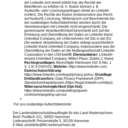
der LinkedIn sich bereit erklärt hat, die Rechte der
Betroffenen zu erfüllen (d. h. Nutzer können z. B.
Auskunfts- oder Löschungsanfragen direkt an LinkedIn
richten). Die Rechte der Nutzer (insbesondere das Recht
auf Auskunft, Löschung, Widerspruch und Beschwerde bei
der zuständigen Aufsichtsbehörde) werden durch die
Vereinbarungen mit LinkedIn nicht eingeschränkt. Die
gemeinsame Verantwortlichkeit beschränkt sich auf die
Erhebung und Übermittlung der Daten an LinkedIn Irland
Unlimited Company, ein Unternehmen mit Sitz in der EU.
Die weitere Verarbeitung der Daten obliegt ausschließlich
LinkedIn Irland Unlimited Company, insbesondere was die
Übermittlung der Daten an die Muttergesellschaft LinkedIn
Corporation in den USA betrifft;
Dienstanbieter:
LinkedIn
Ireland Unlimited Company, Wilton Place, Dublin 2, Irland;
Rechtsgrundlagen:
Berechtigte Interessen (Art. 6 Abs. 1
S. 1 lit. f) DSGVO);
Website:
https://www.linkedin.com;
Datenschutzerklärung:
https://www.linkedin.com/legal/privacy-policy;
Grundlage
Drittlandtransfers:
Data Privacy Framework (DPF),
Standardvertragsklauseln (https://legal.linkedin.com/dpa).
Widerspruchsmöglichkeit (Opt-Out):
https://www.linkedin.com/psettings/guest-
controls/retargeting-opt-out.
Für uns zuständige Aufsichtsbehörde:
Der Landesdatenschutzbeauftragte für das Land Niedersachsen
Brief: Postfach 221, 30002 Hannover
Lieferanschrift: Prinzenstraße 5, 30159 Hannover
E-Mail: poststelle@lfd.niedersachsen.de