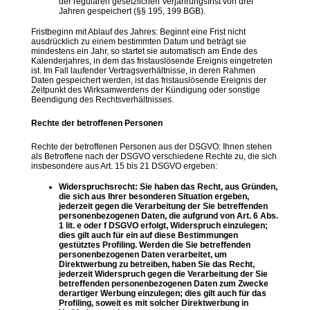
der regulären gesetzlichen Verjährungsfrist von drei
Jahren gespeichert (§§ 195, 199 BGB).
Fristbeginn mit Ablauf des Jahres: Beginnt eine Frist nicht
ausdrücklich zu einem bestimmten Datum und beträgt sie
mindestens ein Jahr, so startet sie automatisch am Ende des
Kalenderjahres, in dem das fristauslösende Ereignis eingetreten
ist. Im Fall laufender Vertragsverhältnisse, in deren Rahmen
Daten gespeichert werden, ist das fristauslösende Ereignis der
Zeitpunkt des Wirksamwerdens der Kündigung oder sonstige
Beendigung des Rechtsverhältnisses.
Rechte der betroffenen Personen
Rechte der betroffenen Personen aus der DSGVO: Ihnen stehen
als Betroffene nach der DSGVO verschiedene Rechte zu, die sich
insbesondere aus Art. 15 bis 21 DSGVO ergeben:
Widerspruchsrecht: Sie haben das Recht, aus Gründen,
die sich aus Ihrer besonderen Situation ergeben,
jederzeit gegen die Verarbeitung der Sie betreffenden
personenbezogenen Daten, die aufgrund von Art. 6 Abs.
1 lit. e oder f DSGVO erfolgt, Widerspruch einzulegen;
dies gilt auch für ein auf diese Bestimmungen
gestütztes Profiling. Werden die Sie betreffenden
personenbezogenen Daten verarbeitet, um
Direktwerbung zu betreiben, haben Sie das Recht,
jederzeit Widerspruch gegen die Verarbeitung der Sie
betreffenden personenbezogenen Daten zum Zwecke
derartiger Werbung einzulegen; dies gilt auch für das
Profiling, soweit es mit solcher Direktwerbung in