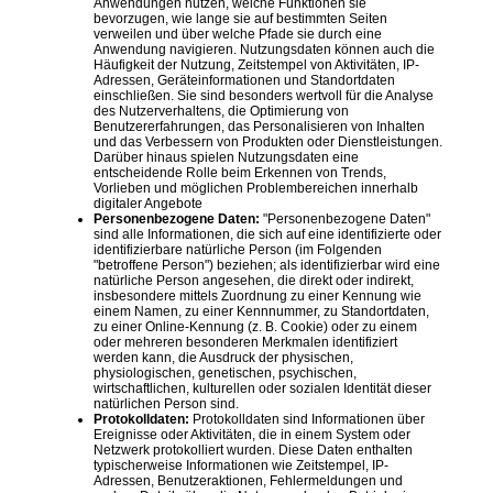
Anwendungen nutzen, welche Funktionen sie
bevorzugen, wie lange sie auf bestimmten Seiten
verweilen und über welche Pfade sie durch eine
Anwendung navigieren. Nutzungsdaten können auch die
Häufigkeit der Nutzung, Zeitstempel von Aktivitäten, IP-
Adressen, Geräteinformationen und Standortdaten
einschließen. Sie sind besonders wertvoll für die Analyse
des Nutzerverhaltens, die Optimierung von
Benutzererfahrungen, das Personalisieren von Inhalten
und das Verbessern von Produkten oder Dienstleistungen.
Darüber hinaus spielen Nutzungsdaten eine
entscheidende Rolle beim Erkennen von Trends,
Vorlieben und möglichen Problembereichen innerhalb
digitaler Angebote
Personenbezogene Daten:
"Personenbezogene Daten"
sind alle Informationen, die sich auf eine identifizierte oder
identifizierbare natürliche Person (im Folgenden
"betroffene Person") beziehen; als identifizierbar wird eine
natürliche Person angesehen, die direkt oder indirekt,
insbesondere mittels Zuordnung zu einer Kennung wie
einem Namen, zu einer Kennnummer, zu Standortdaten,
zu einer Online-Kennung (z. B. Cookie) oder zu einem
oder mehreren besonderen Merkmalen identifiziert
werden kann, die Ausdruck der physischen,
physiologischen, genetischen, psychischen,
wirtschaftlichen, kulturellen oder sozialen Identität dieser
natürlichen Person sind.
Protokolldaten:
Protokolldaten sind Informationen über
Ereignisse oder Aktivitäten, die in einem System oder
Netzwerk protokolliert wurden. Diese Daten enthalten
typischerweise Informationen wie Zeitstempel, IP-
Adressen, Benutzeraktionen, Fehlermeldungen und