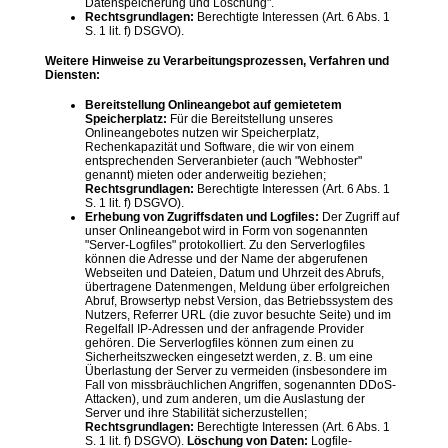
Datenspeicherung und Löschung".
Rechtsgrundlagen:
Berechtigte Interessen (Art. 6 Abs. 1
S. 1 lit. f) DSGVO).
Weitere Hinweise zu Verarbeitungsprozessen, Verfahren und
Diensten:
Bereitstellung Onlineangebot auf gemietetem
Speicherplatz:
Für die Bereitstellung unseres
Onlineangebotes nutzen wir Speicherplatz,
Rechenkapazität und Software, die wir von einem
entsprechenden Serveranbieter (auch "Webhoster"
genannt) mieten oder anderweitig beziehen;
Rechtsgrundlagen:
Berechtigte Interessen (Art. 6 Abs. 1
S. 1 lit. f) DSGVO).
Erhebung von Zugriffsdaten und Logfiles:
Der Zugriff auf
unser Onlineangebot wird in Form von sogenannten
"Server-Logfiles" protokolliert. Zu den Serverlogfiles
können die Adresse und der Name der abgerufenen
Webseiten und Dateien, Datum und Uhrzeit des Abrufs,
übertragene Datenmengen, Meldung über erfolgreichen
Abruf, Browsertyp nebst Version, das Betriebssystem des
Nutzers, Referrer URL (die zuvor besuchte Seite) und im
Regelfall IP-Adressen und der anfragende Provider
gehören. Die Serverlogfiles können zum einen zu
Sicherheitszwecken eingesetzt werden, z. B. um eine
Überlastung der Server zu vermeiden (insbesondere im
Fall von missbräuchlichen Angriffen, sogenannten DDoS-
Attacken), und zum anderen, um die Auslastung der
Server und ihre Stabilität sicherzustellen;
Rechtsgrundlagen:
Berechtigte Interessen (Art. 6 Abs. 1
S. 1 lit. f) DSGVO).
Löschung von Daten:
Logfile-