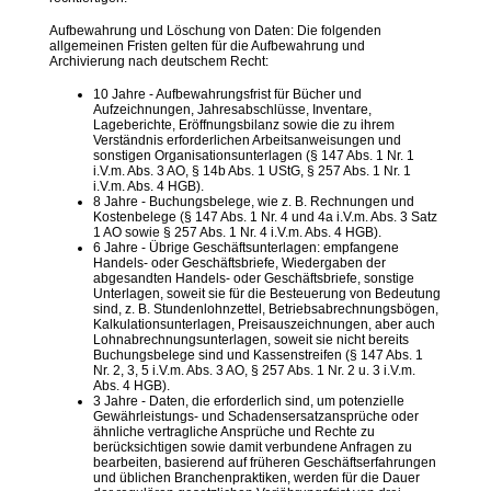
Aufbewahrung und Löschung von Daten: Die folgenden
allgemeinen Fristen gelten für die Aufbewahrung und
Archivierung nach deutschem Recht:
10 Jahre - Aufbewahrungsfrist für Bücher und
Aufzeichnungen, Jahresabschlüsse, Inventare,
Lageberichte, Eröffnungsbilanz sowie die zu ihrem
Verständnis erforderlichen Arbeitsanweisungen und
sonstigen Organisationsunterlagen (§ 147 Abs. 1 Nr. 1
i.V.m. Abs. 3 AO, § 14b Abs. 1 UStG, § 257 Abs. 1 Nr. 1
i.V.m. Abs. 4 HGB).
8 Jahre - Buchungsbelege, wie z. B. Rechnungen und
Kostenbelege (§ 147 Abs. 1 Nr. 4 und 4a i.V.m. Abs. 3 Satz
1 AO sowie § 257 Abs. 1 Nr. 4 i.V.m. Abs. 4 HGB).
6 Jahre - Übrige Geschäftsunterlagen: empfangene
Handels- oder Geschäftsbriefe, Wiedergaben der
abgesandten Handels- oder Geschäftsbriefe, sonstige
Unterlagen, soweit sie für die Besteuerung von Bedeutung
sind, z. B. Stundenlohnzettel, Betriebsabrechnungsbögen,
Kalkulationsunterlagen, Preisauszeichnungen, aber auch
Lohnabrechnungsunterlagen, soweit sie nicht bereits
Buchungsbelege sind und Kassenstreifen (§ 147 Abs. 1
Nr. 2, 3, 5 i.V.m. Abs. 3 AO, § 257 Abs. 1 Nr. 2 u. 3 i.V.m.
Abs. 4 HGB).
3 Jahre - Daten, die erforderlich sind, um potenzielle
Gewährleistungs- und Schadensersatzansprüche oder
ähnliche vertragliche Ansprüche und Rechte zu
berücksichtigen sowie damit verbundene Anfragen zu
bearbeiten, basierend auf früheren Geschäftserfahrungen
und üblichen Branchenpraktiken, werden für die Dauer