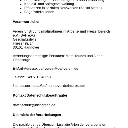
Bereitstellung des Onlineangebots und Webhosting
Kontakt- und Anfrageverwaltung
Präsenzen in sozialen Netzwerken (Social Media)
Begriffsdefinitionen
Verantwortlicher
Verein für Bildungsmaßnahmen im Arbeits- und Freizeitbereich
e.V.
(BAF e.V.)
Gesch
ä
ftsstelle
Friesenstr. 14
30161 Hannover
Vertretungsberechtigte Personen: Marc Younes und Albert
Ohnesorge
E-Mail-Adresse: baf-verein@baf-verein.de
Telefon: +49 511 34869 0
Impressum: https://baf-hannover.de/impressum
Kontakt Datenschutzbeauftragter
datenschutz@nkit-gmbh.de
Übersicht der Verarbeitungen
Die nachfolgende Übersicht fasst die Arten der verarbeiteten