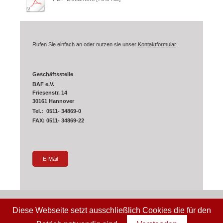
Rufen Sie einfach an oder nutzen sie unser
Kontaktformular
.
Geschäftsstelle
BAF e.V.
Friesenstr. 14
30161 Hannover
Tel.: 0511- 34869-0
FAX: 0511- 34869-22
E-Mail
Login
Druckversion
|
Sitemap
Diese Webseite setzt ausschließlich Cookies die für den
Webansicht
© BAF e.V.