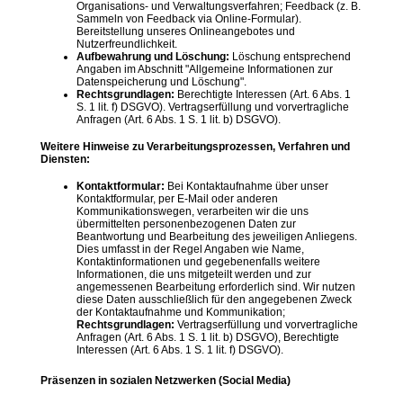
Organisations- und Verwaltungsverfahren; Feedback (z. B.
Sammeln von Feedback via Online-Formular).
Bereitstellung unseres Onlineangebotes und
Nutzerfreundlichkeit.
Aufbewahrung und Löschung:
Löschung entsprechend
Angaben im Abschnitt "Allgemeine Informationen zur
Datenspeicherung und Löschung".
Rechtsgrundlagen:
Berechtigte Interessen (Art. 6 Abs. 1
S. 1 lit. f) DSGVO). Vertragserfüllung und vorvertragliche
Anfragen (Art. 6 Abs. 1 S. 1 lit. b) DSGVO).
Weitere Hinweise zu Verarbeitungsprozessen, Verfahren und
Diensten:
Kontaktformular:
Bei Kontaktaufnahme über unser
Kontaktformular, per E-Mail oder anderen
Kommunikationswegen, verarbeiten wir die uns
übermittelten personenbezogenen Daten zur
Beantwortung und Bearbeitung des jeweiligen Anliegens.
Dies umfasst in der Regel Angaben wie Name,
Kontaktinformationen und gegebenenfalls weitere
Informationen, die uns mitgeteilt werden und zur
angemessenen Bearbeitung erforderlich sind. Wir nutzen
diese Daten ausschließlich für den angegebenen Zweck
der Kontaktaufnahme und Kommunikation;
Rechtsgrundlagen:
Vertragserfüllung und vorvertragliche
Anfragen (Art. 6 Abs. 1 S. 1 lit. b) DSGVO), Berechtigte
Interessen (Art. 6 Abs. 1 S. 1 lit. f) DSGVO).
Präsenzen in sozialen Netzwerken (Social Media)