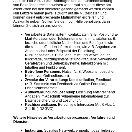
Auch im Fall von Auskunftsanfragen und der Geltendmachung
von Betroffenenrechten weisen wir darauf hin, dass diese am
effektivsten bei den Anbietern geltend gemacht werden können.
Nur Letztere haben jeweils Zugriff auf die Nutzerdaten und
können direkt entsprechende Maßnahmen ergreifen und
Auskünfte geben. Sollten Sie dennoch Hilfe benötigen, dann
können Sie sich an uns wenden.
Verarbeitete Datenarten:
Kontaktdaten (z. B. Post- und E-
Mail-Adressen oder Telefonnummern); Inhaltsdaten (z. B.
textliche oder bildliche Nachrichten und Beiträge sowie
die sie betreffenden Informationen, wie z. B. Angaben zur
Autorenschaft oder Zeitpunkt der Erstellung).
Nutzungsdaten (z. B. Seitenaufrufe und Verweildauer,
Klickpfade, Nutzungsintensität und -frequenz, verwendete
Gerätetypen und Betriebssysteme, Interaktionen mit
Inhalten und Funktionen).
Betroffene Personen:
Nutzer (z. B. Webseitenbesucher,
Nutzer von Onlinediensten).
Zwecke der Verarbeitung:
Kommunikation; Feedback
(z. B. Sammeln von Feedback via Online-Formular).
Öffentlichkeitsarbeit.
Aufbewahrung und Löschung:
Löschung entsprechend
Angaben im Abschnitt "Allgemeine Informationen zur
Datenspeicherung und Löschung".
Rechtsgrundlagen:
Berechtigte Interessen (Art. 6 Abs. 1
S. 1 lit. f) DSGVO).
Weitere Hinweise zu Verarbeitungsprozessen, Verfahren und
Diensten:
Instagram:
Soziales Netzwerk, ermöglicht das Teilen von