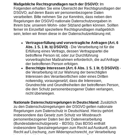
Maßgebliche Rechtsgrundlagen nach der DSGVO:
Im
Folgenden erhalten Sie eine Übersicht der Rechtsgrundlagen der
DSGVO, auf deren Basis wir personenbezogene Daten
verarbeiten. Bitte nehmen Sie zur Kenntnis, dass neben den
Regelungen der DSGVO nationale Datenschutzvorgaben in
Ihrem bzw. unserem Wohn- oder Sitzland gelten können. Sollten
ferner im Einzelfall speziellere Rechtsgrundlagen maßgeblich
sein, teilen wir Ihnen diese in der Datenschutzerklärung mit.
Vertragserfüllung und vorvertragliche Anfragen (Art. 6
Abs. 1 S. 1 lit. b) DSGVO)
- Die Verarbeitung ist für die
Erfüllung eines Vertrags, dessen Vertragspartei die
betroffene Person ist, oder zur Durchführung
vorvertraglicher Maßnahmen erforderlich, die auf Anfrage
der betroffenen Person erfolgen.
Berechtigte Interessen (Art. 6 Abs. 1 S. 1 lit. f) DSGVO)
-
die Verarbeitung ist zur Wahrung der berechtigten
Interessen des Verantwortlichen oder eines Dritten
notwendig, vorausgesetzt, dass die Interessen,
Grundrechte und Grundfreiheiten der betroffenen Person,
die den Schutz personenbezogener Daten verlangen,
nicht überwiegen.
Nationale Datenschutzregelungen in Deutschland:
Zusätzlich
zu den Datenschutzregelungen der DSGVO gelten nationale
Regelungen zum Datenschutz in Deutschland. Hierzu gehört
insbesondere das Gesetz zum Schutz vor Missbrauch
personenbezogener Daten bei der Datenverarbeitung
(Bundesdatenschutzgesetz – BDSG). Das BDSG enthält
insbesondere Spezialregelungen zum Recht auf Auskunft, zum
Recht auf Löschung, zum Widerspruchsrecht, zur Verarbeitung